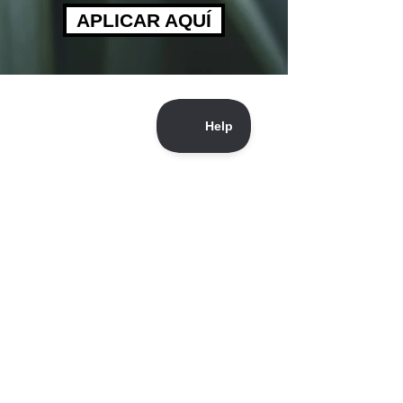
APLICAR AQUÍ
BASELINE QUALIFICATIONS
(All organizations must meet
ALL
of
these requirements to apply):
Official nonprofit status for over 1
year from the governing country
The main objective of an
organization must be conservation-
focused
Science-based conservation and/or
education work
Active conservation projects that
they you can share in-depth
information and research on
Organizations must take into
account local/indigenous