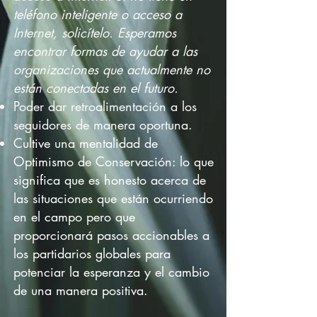
teléfono inteligente o acceso a
Internet, solicítelo. Esperamos
encontrar formas de ayudar a las
organizaciones que actualmente no
están conectadas
en el futuro.
Poder dar retroalimentación a los
seguidores de manera oportuna.
Cultive una mentalidad de
Optimismo de Conservación: lo que
significa que es honesto acerca de
las situaciones que están ocurriendo
en el campo pero que
proporcionará pasos accionables a
los partidarios globales para
potenciar la esperanza y el cambio
de una manera positiva.