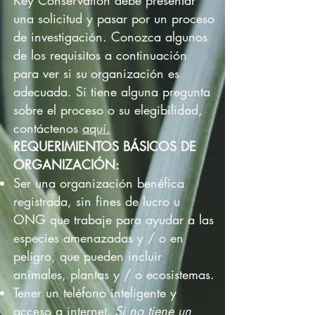
Key Conservation debe presentar
una solicitud y pasar por un proceso
de investigación. Conozca algunos
de los requisitos a continuación
para ver si su
organización es
adecuada. Si tiene alguna pregunta
sobre el proceso o su elegibilidad,
contáctenos
aquí.
REQUERIMIENTOS BÁSICOS DE
ORGANIZACIÓN:
Ser una organización benéfica
registrada, sin fines de lucro u
ONG que trabaje para ayudar a las
especies amenazadas y / o en
peligro, que pueden incluir
animales, plantas y / o ecosistemas.
Tener un teléfono inteligente y
acceso a internet.
Si no tiene un