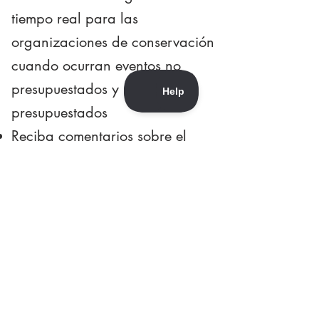
tiempo real para las
organizaciones de conservación
cuando ocurran eventos no
presupuestados y no
presupuestados
Reciba comentarios sobre el
impacto de su contribución
individual directamente de la
organización de conservación
Live Feed proporciona una
actualización continua de
problemas en tiempo real para
que nunca pierdas la