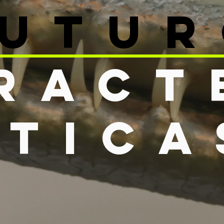
FUTU
ract
stica