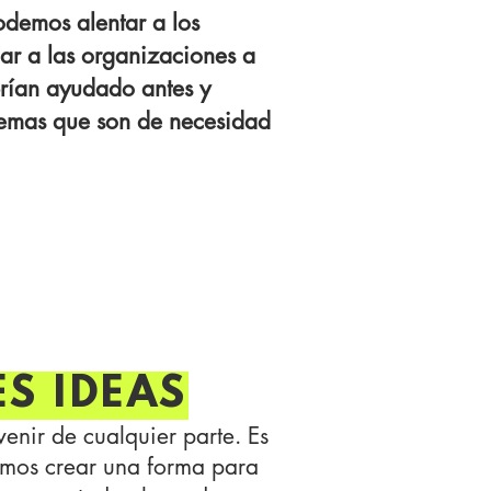
odemos alentar a los
ar a las organizaciones a
rían ayudado antes y
lemas que son de necesidad
he app follows
ing and in-field
S IDEAS
enir de cualquier parte. Es
emos crear una forma para