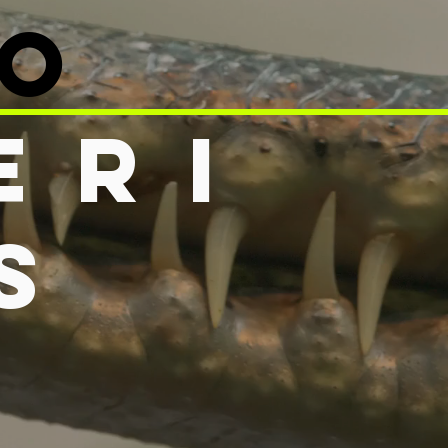
RO
eri
s