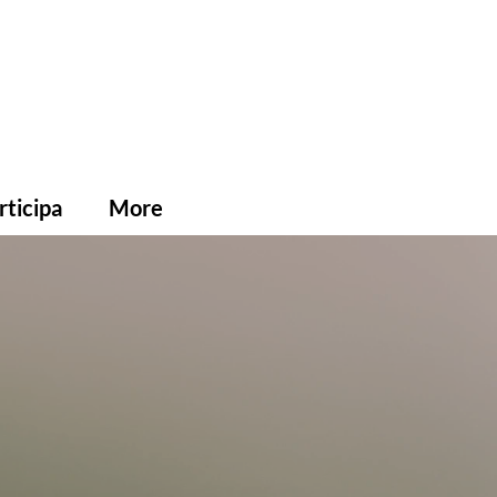
rticipa
More