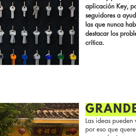
aplicación Key, p
seguidores a ayud
las que nunca hab
destacar los prob
crítica.
ne of the development of t
his largely depends on fund
testing.
GRANDE
Las ideas pueden v
por eso que quer