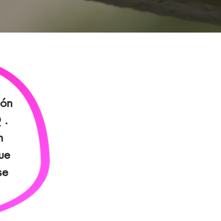
ión
O
.
n
ue
se