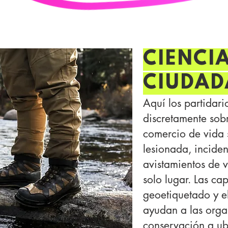
CIENCI
CIUDA
Aquí los partidar
discretamente sobr
comercio de vida si
lesionada, inciden
avistamientos de v
solo lugar. Las c
geoetiquetado y e
ayudan a las orga
conservación a ub