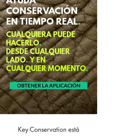
AYUDA
CONSERVACIÓN
EN TIEMPO
REAL
.
CUALQUIERA PUEDE
HACERLO
.
DESDE CUALQUIER
LADO
.
Y EN
CUALQUIER MOMENTO
.
OBTENER LA APLICACIÓN
Key Conservation está