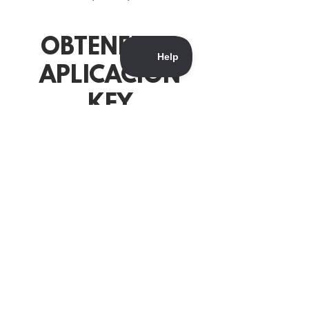
OBTENER LA
APLICACIÓN
KEY
Aprenda cómo puede usar la
aplicación Key Conservation para
generar un impacto